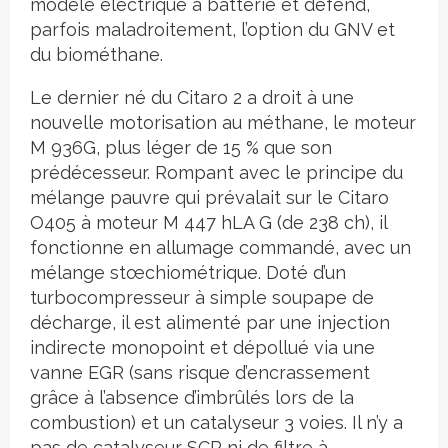
modèle électrique à batterie et défend,
parfois maladroitement, l’option du GNV et
du biométhane.
Le dernier né du Citaro 2 a droit à une
nouvelle motorisation au méthane, le moteur
M 936G, plus léger de 15 % que son
prédécesseur. Rompant avec le principe du
mélange pauvre qui prévalait sur le Citaro
O405 à moteur M 447 hLA G (de 238 ch), il
fonctionne en allumage commandé, avec un
mélange stœchiométrique. Doté d’un
turbocompresseur à simple soupape de
décharge, il est alimenté par une injection
indirecte monopoint et dépollué via une
vanne EGR (sans risque d’encrassement
grâce à l’absence d’imbrûlés lors de la
combustion) et un catalyseur 3 voies. Il n’y a
pas de catalyseur SCR ni de filtre à