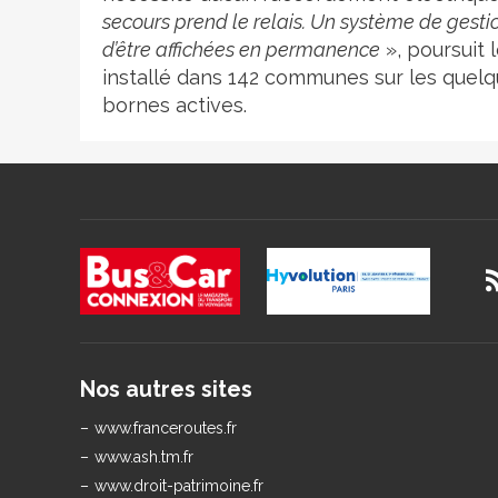
secours prend le relais. Un système de gesti
d’être affichées en permanence
», poursuit 
installé dans 142 communes sur les quel
bornes actives.
Nos autres sites
www.franceroutes.fr
www.ash.tm.fr
www.droit-patrimoine.fr