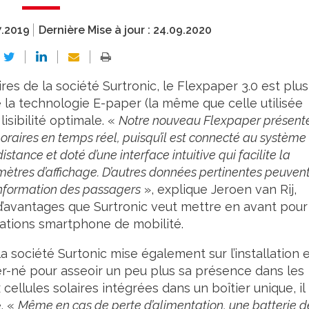
7.2019
Dernière Mise à jour :
24.09.2020
es de la société Surtronic, le Flexpaper 3.0 est plus
 la technologie E-paper (la même que celle utilisée
isibilité optimale. «
Notre nouveau Flexpaper présent
horaires en temps réel, puisqu’il est connecté au système
istance et doté d’une interface intuitive qui facilite la
mètres d’affichage. D’autres données pertinentes peuven
’information des passagers
», explique Jeroen van Rij,
 d’avantages que Surtronic veut mettre en avant pour
cations smartphone de mobilité.
 société Surtonic mise également sur l’installation 
r-né pour asseoir un peu plus sa présence dans les
cellules solaires intégrées dans un boîtier unique, il
. «
Même en cas de perte d’alimentation, une batterie d