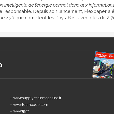
on intelligente de l’énergie permet donc aux information
le responsable. Depuis son lancement, Flexpaper a 
que 430 que comptent les Pays-Bas, avec plus de 2 
www.supplychainmagazine.fr
www.tourhebdo.com
www.lja.fr