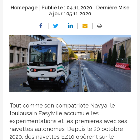
Homepage
Publié le :
04.11.2020
Dernière Mise
à jour :
05.11.2020
En Norvège, EasyMile a franchit un pas
Tout comme son compatriote Navya, le
supplémentaire en réussissant le 30 octobre
la première opération de conduite autonome
toulousain EasyMile accumule les
sans conducteur à bord (niveau 4).
expérimentations et les premières avec ses
navettes autonomes. Depuis le 20 octobre
Crédit photo DR
2020, des navettes EZ10 opèrent sur le