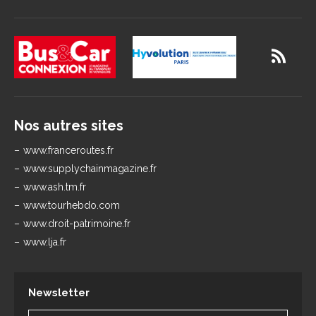
Nos autres sites
www.franceroutes.fr
www.supplychainmagazine.fr
www.ash.tm.fr
www.tourhebdo.com
www.droit-patrimoine.fr
www.lja.fr
Newsletter