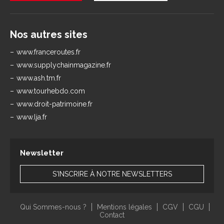
Nos autres sites
www.franceroutes.fr
www.supplychainmagazine.fr
www.ash.tm.fr
www.tourhebdo.com
www.droit-patrimoine.fr
www.lja.fr
Newsletter
S'INSCRIRE À NOTRE NEWSLETTERS
Qui Sommes-nous ?
Mentions légales
CGV
CGU
Contact