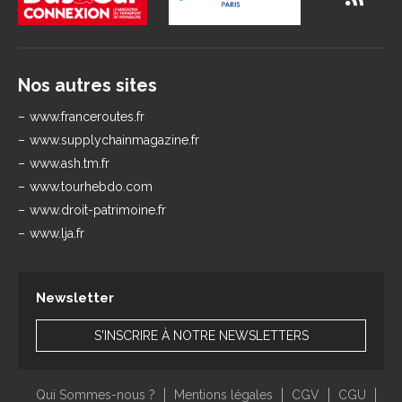
Nos autres sites
www.franceroutes.fr
www.supplychainmagazine.fr
www.ash.tm.fr
www.tourhebdo.com
www.droit-patrimoine.fr
www.lja.fr
Newsletter
S'INSCRIRE À NOTRE NEWSLETTERS
Qui Sommes-nous ?
Mentions légales
CGV
CGU