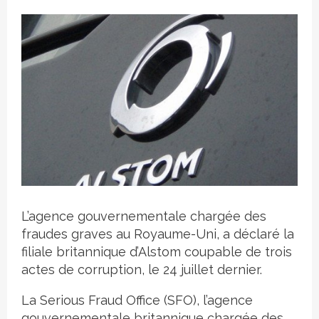
Crédit photo
L’agence gouvernementale chargée des
fraudes graves au Royaume-Uni, a déclaré la
filiale britannique d’Alstom coupable de trois
actes de corruption, le 24 juillet dernier.
La Serious Fraud Office (SFO), l’agence
gouvernementale britannique chargée des