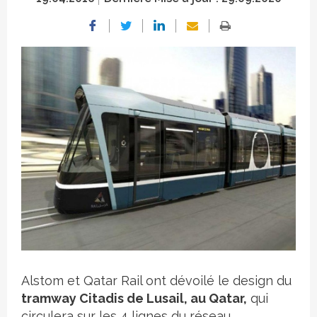
Crédit photo
Alstom et Qatar Rail ont dévoilé le design du
tramway Citadis de Lusail, au Qatar,
qui
circulera sur les 4 lignes du réseau.