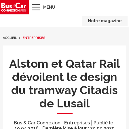
MENU
Notre magazine
ACCUEIL
ENTREPRISES
Alstom et Qatar Rail
dévoilent le design
du tramway Citadis
de Lusail
Bus & Car Connexion
Entreprises
Publié le :
19.04.2016
Dernière Mise à jour :
29.09.2020