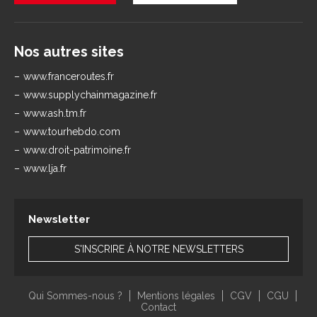
Nos autres sites
www.franceroutes.fr
www.supplychainmagazine.fr
www.ash.tm.fr
www.tourhebdo.com
www.droit-patrimoine.fr
www.lja.fr
Newsletter
S'INSCRIRE À NOTRE NEWSLETTERS
Qui Sommes-nous ?
Mentions légales
CGV
CGU
Contact