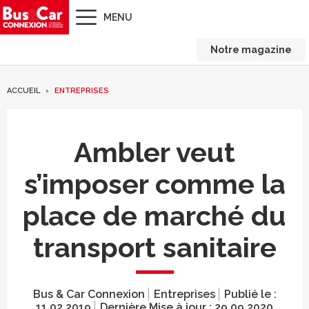
MENU
Notre magazine
ACCUEIL
ENTREPRISES
Ambler veut
s’imposer comme la
place de marché du
transport sanitaire
Bus & Car Connexion
Entreprises
Publié le :
11.02.2019
Dernière Mise à jour :
29.09.2020