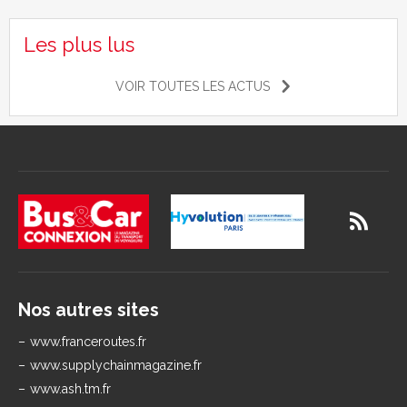
Les plus lus
VOIR TOUTES LES ACTUS
Nos autres sites
www.franceroutes.fr
www.supplychainmagazine.fr
www.ash.tm.fr