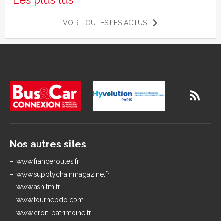
VOIR TOUTES LES ACTUS
Nos autres sites
www.franceroutes.fr
www.supplychainmagazine.fr
www.ash.tm.fr
www.tourhebdo.com
www.droit-patrimoine.fr