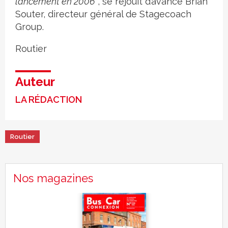
lancement en 2006"
, se réjouit d’avance Brian
Souter, directeur général de Stagecoach
Group.
Routier
Auteur
LA RÉDACTION
Routier
Nos magazines