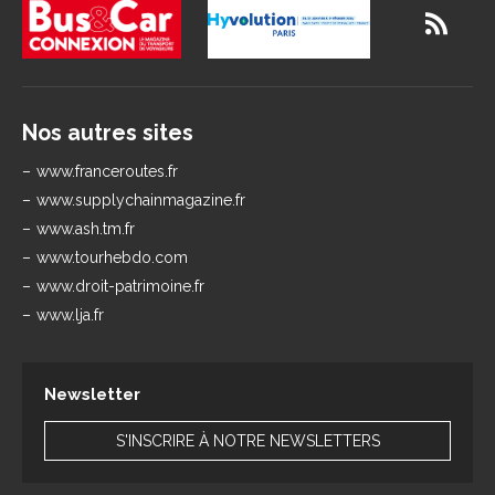
Nos autres sites
www.franceroutes.fr
www.supplychainmagazine.fr
www.ash.tm.fr
www.tourhebdo.com
www.droit-patrimoine.fr
www.lja.fr
Newsletter
S'INSCRIRE À NOTRE NEWSLETTERS