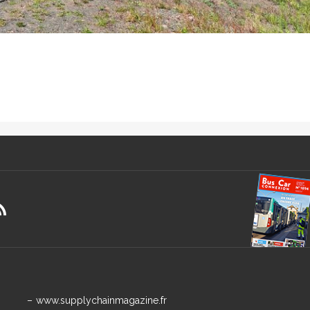
dzinski / Die Gestalten Verlag GmbH & Co. KG 2015
www.supplychainmagazine.fr