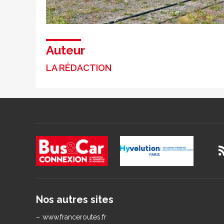
Le train du bout du monde © Artur Scho
Auteur
LA RÉDACTION
Nos autres sites
www.franceroutes.fr