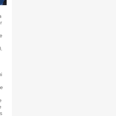
a
r
s
de
,
i
ne
e
e
ns