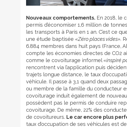
Crédit photo
Nouveaux comportements.
En 2018, le c
permis d’économiser 1,6 million de tonnes
les transports à Paris en 1 an. C’est ce q
une étude baptisée
«Zéro places vides».
Ré
6.884 membres dans huit pays (France, All
compte les économies directes de CO2 ains
comme le covoiturage informel
«inspiré p
rencontrent via l’application puis décid
trajets longue distance, le taux d'occupa
véhicule. Il passe à 3,1 quand deux passag
ou membre de la famille du conducteur es
covoiturage induit également de nouveau
possèdent pas le permis de conduire repo
covoiturage. De même, 22% des conducteu
de covoitureurs.
Le car encore plus perf
taux d’occupation de ses véhicules est d