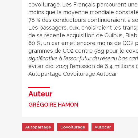
covoiturage. Les Français parcourent un
moins que la moyenne mondiale constatée s
78 % des conducteurs continueraient à se 
Les passagers, eux, choisiraient les tran
de sa récente acquisition de Ouibus, Bla
60 %, un car émet encore moins de CO2 p
grammes de CO2 contre 58g pour le covo
significative à l’essor futur du réseau bas c
éviter d’ici 2023 l'émission de 6,4 million
Autopartage
Covoiturage
Autocar
Auteur
GRÉGOIRE HAMON
Autopartage
Covoiturage
Autocar