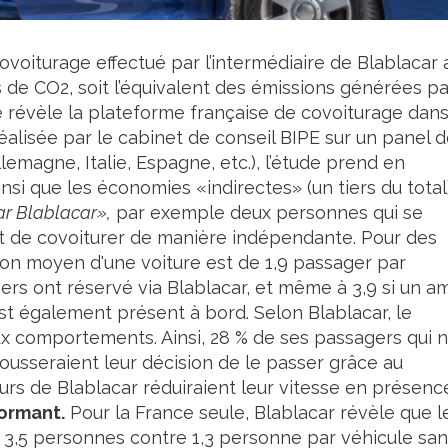
ovoiturage effectué par l’intermédiaire de Blablacar 
 de CO2, soit l’équivalent des émissions générées pa
ue révèle la plateforme française de covoiturage dan
alisée par le cabinet de conseil BIPE sur un panel 
emagne, Italie, Espagne, etc.), l’étude prend en
i que les économies «indirectes» (un tiers du total)
ar Blablacar»,
par exemple deux personnes qui se
ent de covoiturer de manière indépendante. Pour des
tion moyen d'une voiture est de 1,9 passager par
ers ont réservé via Blablacar, et même à 3,9 si un am
t également présent à bord. Selon Blablacar, le
x comportements. Ainsi, 28 % de ses passagers qui 
usseraient leur décision de le passer grâce au
rs de Blablacar réduiraient leur vitesse en présenc
ormant.
Pour la France seule, Blablacar révèle que l
e 3,5 personnes contre 1,3 personne par véhicule sa