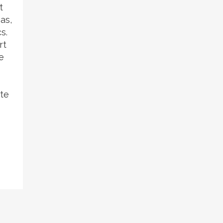
t
as,
s.
rt
e
pte