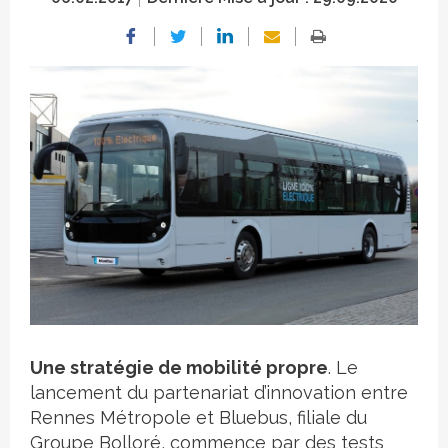
Crédit photo
Une stratégie de mobilité propre
. Le
lancement du partenariat d’innovation entre
Rennes Métropole et Bluebus, filiale du
Groupe Bolloré, commence par des tests