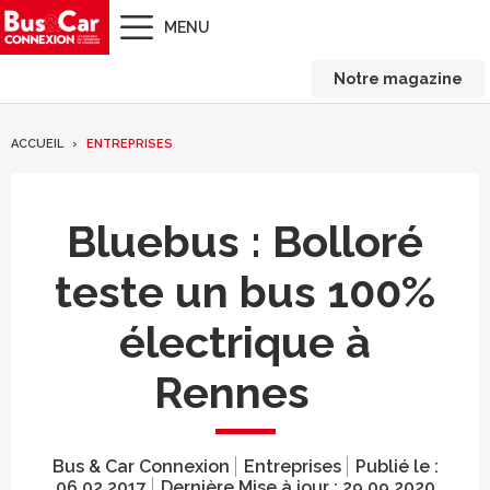
MENU
Notre magazine
ACCUEIL
ENTREPRISES
Bluebus : Bolloré
teste un bus 100%
électrique à
Rennes
Bus & Car Connexion
Entreprises
Publié le :
06.02.2017
Dernière Mise à jour :
29.09.2020