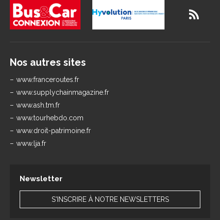
Nos autres sites
www.franceroutes.fr
www.supplychainmagazine.fr
www.ash.tm.fr
www.tourhebdo.com
www.droit-patrimoine.fr
www.lja.fr
Newsletter
S'INSCRIRE À NOTRE NEWSLETTERS