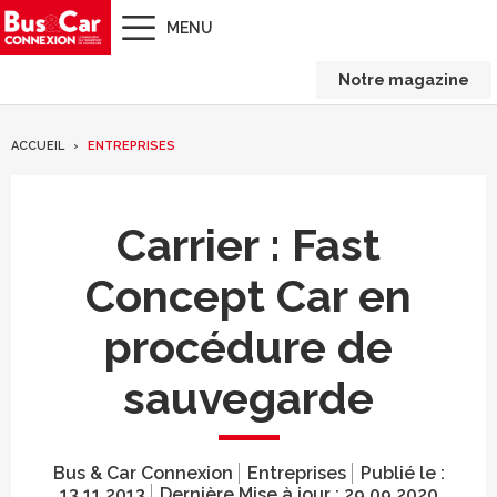
MENU
Notre magazine
ACCUEIL
ENTREPRISES
Carrier : Fast
Concept Car en
procédure de
sauvegarde
Bus & Car Connexion
Entreprises
Publié le :
13.11.2013
Dernière Mise à jour :
29.09.2020