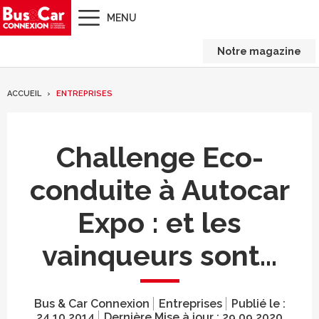
MENU
Notre magazine
ACCUEIL
ENTREPRISES
Challenge Eco-
conduite à Autocar
Expo : et les
vainqueurs sont...
Bus & Car Connexion
Entreprises
Publié le :
24.10.2014
Dernière Mise à jour :
29.09.2020