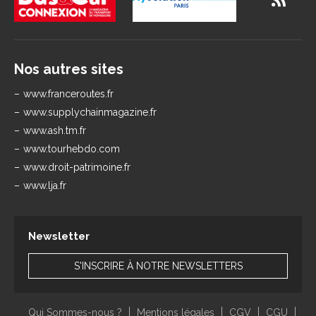
Nos autres sites
www.franceroutes.fr
www.supplychainmagazine.fr
www.ash.tm.fr
www.tourhebdo.com
www.droit-patrimoine.fr
www.lja.fr
Newsletter
S'INSCRIRE À NOTRE NEWSLETTERS
Qui Sommes-nous ?
Mentions légales
CGV
CGU