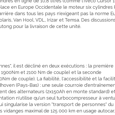
lindres en ligne de 10,8 litres (comme l'Iveco Cursor 
place en Europe Occidentale le moteur six cylindres
 carrière dans tous les pays n'exigeant pas la norme E
laris, Van Hool, VDL, Irizar et Temsa. Des discussion
tong pour la livraison de cette unité.
nes", il est décliné en deux exécutions : la première
ur 1900Nm et 2100 Nm de couple) et la seconde
 de couple). La fiabilité, l'accessibilité et la facili
ndhoven (Pays-Bas) : une seule courroie d'entraîneme
ment des alternateurs (2x150Ah en monte standard) e
ation n'utilise qu'un seul turbocompresseur à ventu
qui singularise la version "transport de personnes" du
 vidanges maximal de 125 000 km en usage autocar.