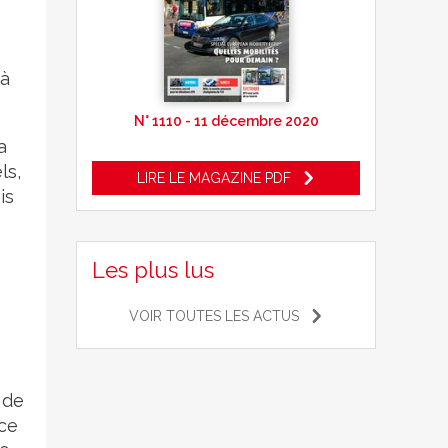
 à
N° 1110 - 11 décembre 2020
a
ls,
LIRE LE MAGAZINE PDF
is
Les plus lus
VOIR TOUTES LES ACTUS
 de
 ce