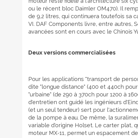
moteur reste fidèle à l'architecture six cy
ou le récent bloc Daimler OM470). Il rem
de 9,2 litres, qui continuera toutefois sa
VI. DAF Components livre, entre autres, So
avancées sont en cours avec le Chinois Yu
Deux versions commercialisées
Pour les applications "transport de person
dite "longue distance" (400 et 440ch po
"urbaine" (de 290 à 370ch pour 1200 à 1600Nm
d'entretien ont guidé les ingénieurs d'Ei
(et un seul tendeur) sert pour l'actionne
de la pompe à eau. De même, la suraliment
variable d'origine Holset. Le carter plat, 
moteur MX-11, permet un espacement des