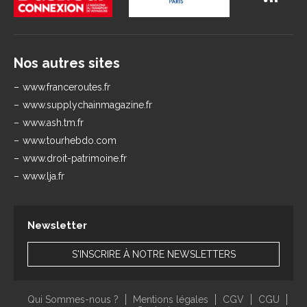
Nos autres sites
www.franceroutes.fr
www.supplychainmagazine.fr
www.ash.tm.fr
www.tourhebdo.com
www.droit-patrimoine.fr
www.lja.fr
Newsletter
S'INSCRIRE À NOTRE NEWSLETTERS
Qui Sommes-nous ?
Mentions légales
CGV
CGU