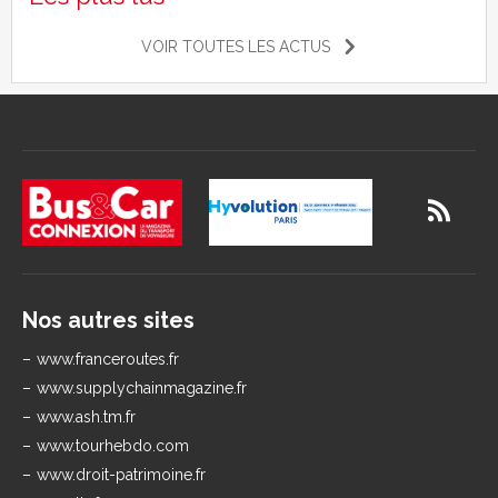
VOIR TOUTES LES ACTUS
Nos autres sites
www.franceroutes.fr
www.supplychainmagazine.fr
www.ash.tm.fr
www.tourhebdo.com
www.droit-patrimoine.fr