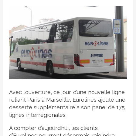
Crédit photo
Avec l’ouverture, ce jour, d’une nouvelle ligne
reliant Paris à Marseille, Eurolines ajoute une
desserte supplémentaire à son panel de 175
lignes interrégionales.
A compter d’aujourd’hui, les clients
d’Eurolines pourront désormais rejoindre