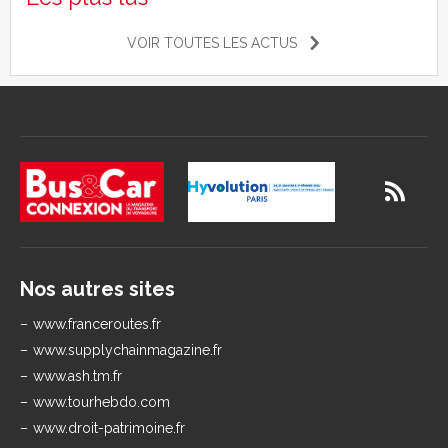
VOIR TOUTES LES ACTUS
Nos autres sites
www.franceroutes.fr
www.supplychainmagazine.fr
www.ash.tm.fr
www.tourhebdo.com
www.droit-patrimoine.fr