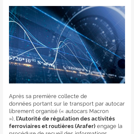
Crédit photo
Après sa
première collecte de
données
portant sur le transport par autocar
librement organisé (« autocars Macron
»),
l’Autorité de régulation des activités
ferroviaires et routières (Arafer)
engage la
procédure de recueil des informations