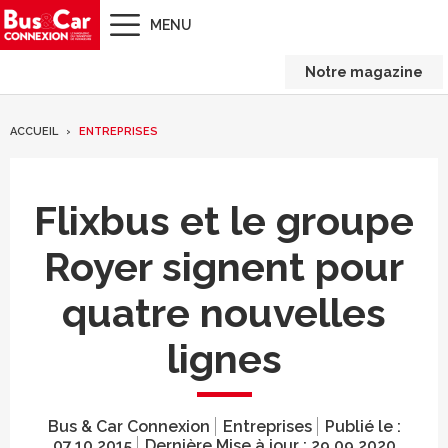
MENU
Notre magazine
ACCUEIL
ENTREPRISES
Flixbus et le groupe
Royer signent pour
quatre nouvelles
lignes
Bus & Car Connexion
Entreprises
Publié le :
07.10.2015
Dernière Mise à jour :
29.09.2020