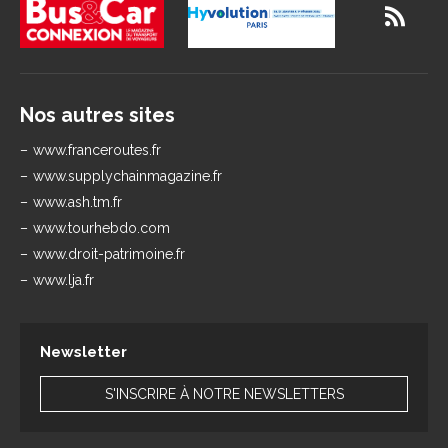
Nos autres sites
www.franceroutes.fr
www.supplychainmagazine.fr
www.ash.tm.fr
www.tourhebdo.com
www.droit-patrimoine.fr
www.lja.fr
Newsletter
S'INSCRIRE À NOTRE NEWSLETTERS