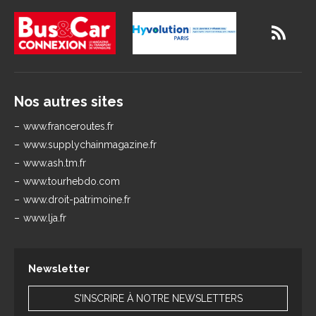
Nos autres sites
www.franceroutes.fr
www.supplychainmagazine.fr
www.ash.tm.fr
www.tourhebdo.com
www.droit-patrimoine.fr
www.lja.fr
Newsletter
S'INSCRIRE À NOTRE NEWSLETTERS