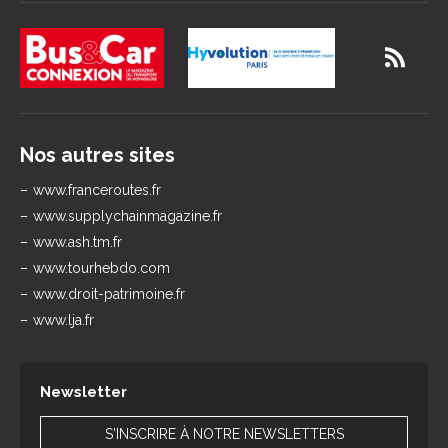
Nos autres sites
www.franceroutes.fr
www.supplychainmagazine.fr
www.ash.tm.fr
www.tourhebdo.com
www.droit-patrimoine.fr
www.lja.fr
Newsletter
S'INSCRIRE À NOTRE NEWSLETTERS