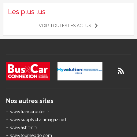
Les plus lus
VOIR TOUTES LES ACTUS
Nos autres sites
www.franceroutes.fr
www.supplychainmagazine.fr
www.ash.tm.fr
www.tourhebdo.com