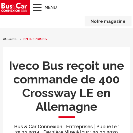
MENU
Notre magazine
ACCUEIL
ENTREPRISES
Iveco Bus reçoit une
commande de 400
Crossway LE en
Allemagne
Bus & Car Connexion
Entreprises
Publié le :
25.09.2014
Dernière Mise à jour :
29.09.2020