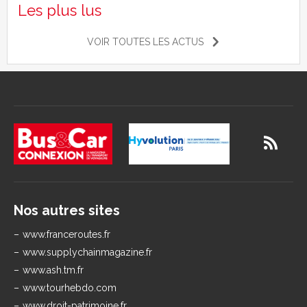
Les plus lus
VOIR TOUTES LES ACTUS
Nos autres sites
www.franceroutes.fr
www.supplychainmagazine.fr
www.ash.tm.fr
www.tourhebdo.com
www.droit-patrimoine.fr