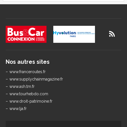
Nos autres sites
www.franceroutes.fr
www.supplychainmagazine.fr
www.ash.tm.fr
www.tourhebdo.com
www.droit-patrimoine.fr
www.lja.fr