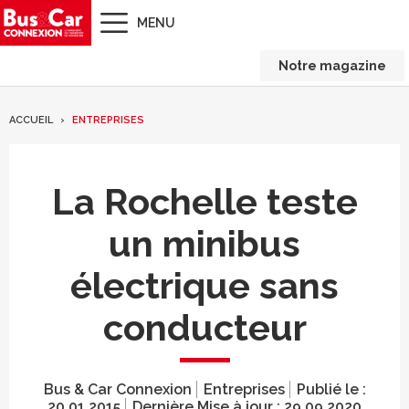
MENU
Notre magazine
ACCUEIL
ENTREPRISES
La Rochelle teste
un minibus
électrique sans
conducteur
Bus & Car Connexion
Entreprises
Publié le :
20.01.2015
Dernière Mise à jour :
29.09.2020