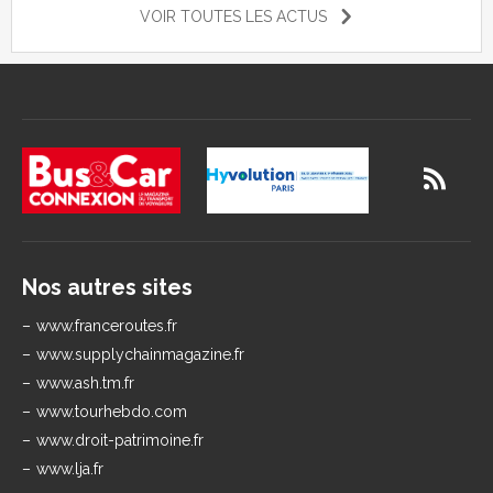
VOIR TOUTES LES ACTUS
Nos autres sites
www.franceroutes.fr
www.supplychainmagazine.fr
www.ash.tm.fr
www.tourhebdo.com
www.droit-patrimoine.fr
www.lja.fr