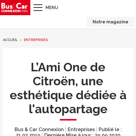
MENU
Notre magazine
ACCUEIL
ENTREPRISES
L’Ami One de
Citroën, une
esthétique dédiée à
l'autopartage
Bus & Car Connexion
Entreprises
Publié le :
21.02.2019
Dernière Mise à jour :
29.09.2020