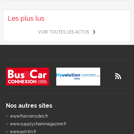
Les plus lus
VOIR TOUTES LES ACTUS
Nos autres sites
www.franceroutes.fr
www.supplychainmagazine.fr
www.ash.tm.fr