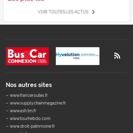
VOIR TOUTES LES ACTUS
Nos autres sites
www.franceroutes.fr
www.supplychainmagazine.fr
www.ash.tm.fr
www.tourhebdo.com
www.droit-patrimoine.fr