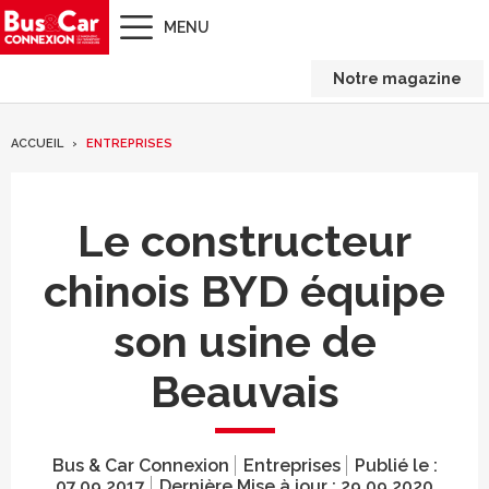
MENU
Notre magazine
ACCUEIL
ENTREPRISES
Le constructeur
chinois BYD équipe
son usine de
Beauvais
Bus & Car Connexion
Entreprises
Publié le :
07.09.2017
Dernière Mise à jour :
29.09.2020