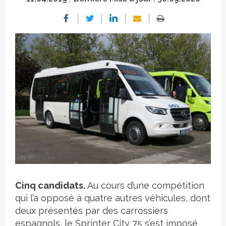
Crédit photo
Cinq candidats.
Au cours d’une compétition
qui l’a opposé à quatre autres véhicules, dont
deux présentés par des carrossiers
espagnols, le Sprinter City 75 s’est imposé