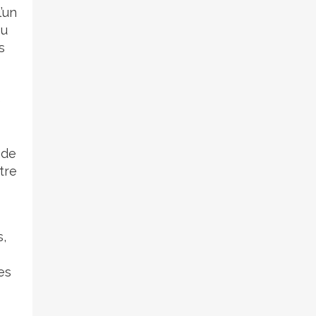
’un
ou
s
1
e
ade
tre
s,
es