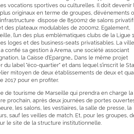
vocations sportives ou culturelles. Il doit devenir l
es plus originaux en terme de groupes, d’événements 
e infrastructure dispose de 8500m2 de salons privatif
et des plateaux modulables de 2000m2. Egalement,
lle, l’un des plus emblématiques clubs de la Ligue 
s loges et des business-seats privatisables. La vill
n, a confié sa gestion à Arema, une société associant
gnation, la Caisse d’Epargne… Dans le même projet
 du label "éco-quartier" et dans lequel s’inscrit le St
elier mitoyen de deux établissements de deux et qua
e 2017 pour en profiter.
ffice de tourisme de Marseille qui prendra en charge la
obre prochain, après deux journées de portes ouverte
ure, les salons, les vestiaires, la salle de presse, la
urs, sauf les veilles de match. Et, pour les groupes, d
 le site de la structure institutionnelle.