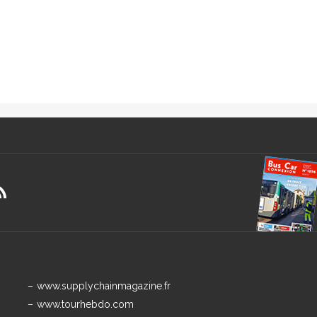
www.supplychainmagazine.fr
www.tourhebdo.com