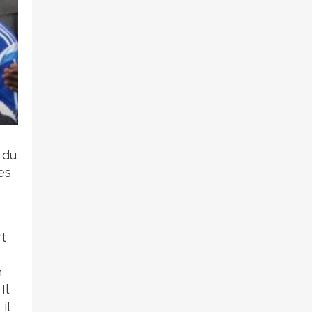
 du
es
rt
n
Il
il