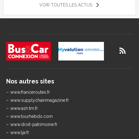
VOIR TOUTES LES ACTUS
Nos autres sites
www.franceroutes.fr
www.supplychainmagazine.fr
www.ash.tm.fr
www.tourhebdo.com
www.droit-patrimoine.fr
www.lja.fr