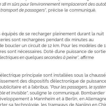
e 18 m sûrs pour l’environnement remplaceront des auto
e transport de passagers"
, précise le communiqué.
 équipés de se recharger pleinement durant la nuit
tteries sont rechargées pendant dix minutes au
 de boucler un circuit de 12 km. Pour les modèles de 
es sont nécessaires. Doté d’une puissance de sortie
lectriques en quelques secondes à peine"
, affirme
 électrique principale sont installées sous la chauss
idissement des dispositifs d’électronique de puissanc
blicitaire et à l’abribus.
"Pour les passagers, le systè
e et invisible"
, souligne le communiqué. Bombardier
éveloppement à Mannheim et à Berlin, en Allemagne
rter sa technologie, les tramways de Nanjing en Chi