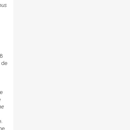
bus
18
 de
ée
e
me
.
ne