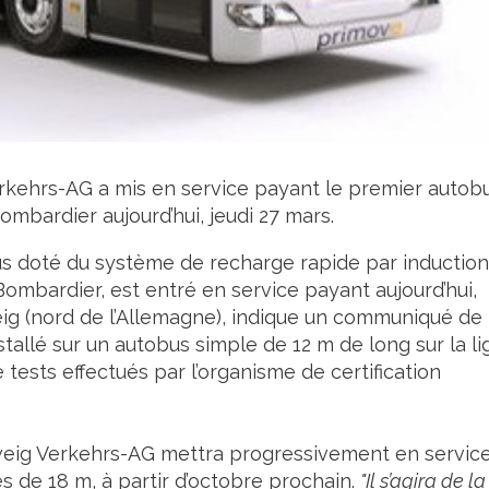
rkehrs-AG a mis en service payant le premier autob
mbardier aujourd’hui, jeudi 27 mars.
us doté du système de recharge rapide par induction
ombardier, est entré en service payant aujourd’hui,
eig (nord de l’Allemagne), indique un communiqué de
allé sur un autobus simple de 12 m de long sur la l
 tests effectués par l’organisme de certification
weig Verkehrs-AG mettra progressivement en servic
s de 18 m, à partir d’octobre prochain.
"Il s’agira de la