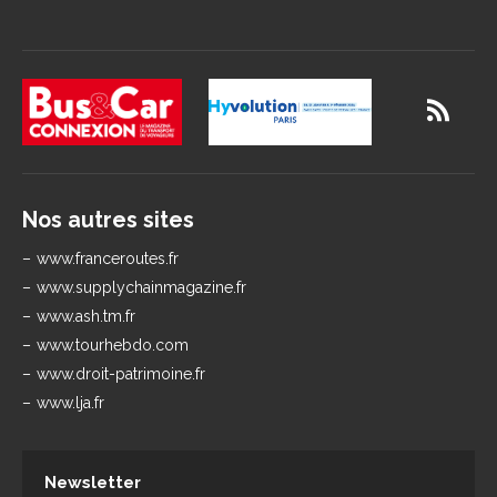
Nos autres sites
www.franceroutes.fr
www.supplychainmagazine.fr
www.ash.tm.fr
www.tourhebdo.com
www.droit-patrimoine.fr
www.lja.fr
Newsletter