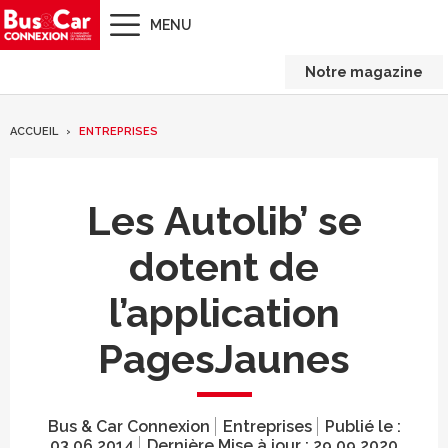
MENU
Notre magazine
ACCUEIL
ENTREPRISES
Les Autolib’ se
dotent de
l’application
PagesJaunes
Bus & Car Connexion
Entreprises
Publié le :
03.06.2014
Dernière Mise à jour :
29.09.2020