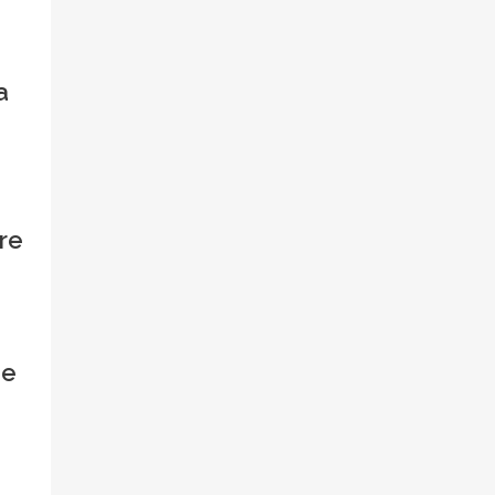
a
re
de