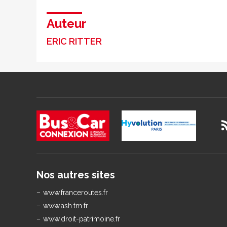
Auteur
ERIC RITTER
Nos autres sites
www.franceroutes.fr
www.ash.tm.fr
www.droit-patrimoine.fr