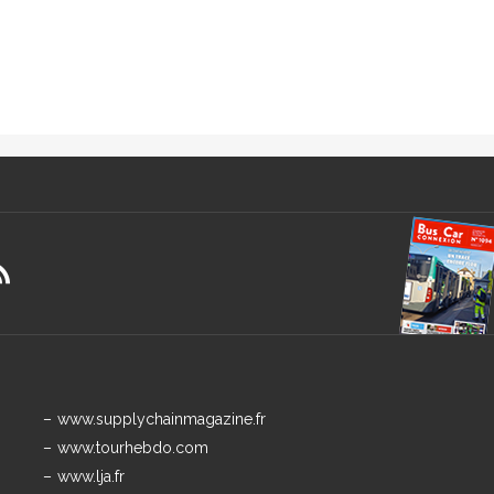
www.supplychainmagazine.fr
www.tourhebdo.com
www.lja.fr