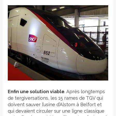
Crédit photo
Enfin une solution viable
. Après longtemps
de tergiversations, les 15 rames de TGV qui
doivent sauver l’usine d’Alstom à Belfort et
qui devaient circuler sur une ligne classique