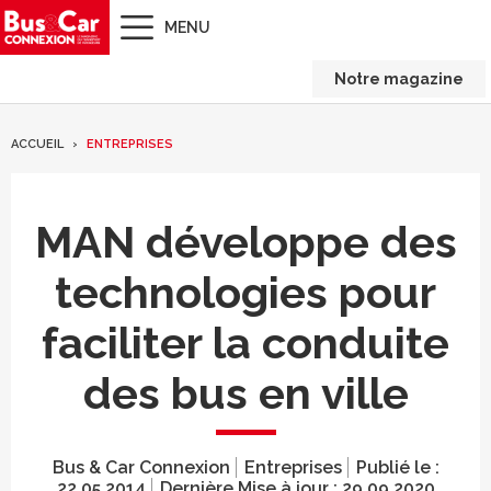
MENU
Notre magazine
ACCUEIL
ENTREPRISES
MAN développe des
technologies pour
faciliter la conduite
des bus en ville
Bus & Car Connexion
Entreprises
Publié le :
22.05.2014
Dernière Mise à jour :
29.09.2020