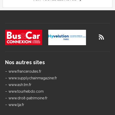
Nos autres sites
www.franceroutes.fr
www.supplychainmagazine.fr
www.ash.tm.fr
www.tourhebdo.com
www.droit-patrimoine.fr
www.lja.fr