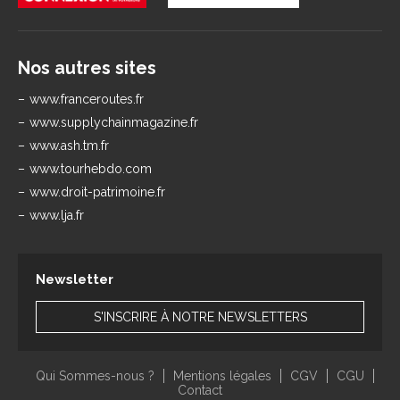
Nos autres sites
www.franceroutes.fr
www.supplychainmagazine.fr
www.ash.tm.fr
www.tourhebdo.com
www.droit-patrimoine.fr
www.lja.fr
Newsletter
S'INSCRIRE À NOTRE NEWSLETTERS
Qui Sommes-nous ?
Mentions légales
CGV
CGU
Contact