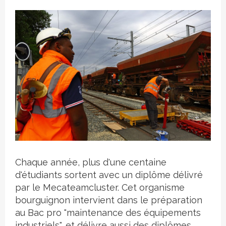
Crédit photo
Chaque année, plus d'une centaine
d'étudiants sortent avec un diplôme délivré
par le Mecateamcluster. Cet organisme
bourguignon intervient dans le préparation
au Bac pro "maintenance des équipements
industriels", et délivre aussi des diplômes