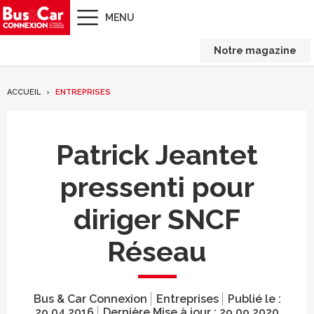
MENU
Notre magazine
ACCUEIL
ENTREPRISES
Patrick Jeantet
pressenti pour
diriger SNCF
Réseau
Bus & Car Connexion
Entreprises
Publié le :
29.04.2016
Dernière Mise à jour :
29.09.2020