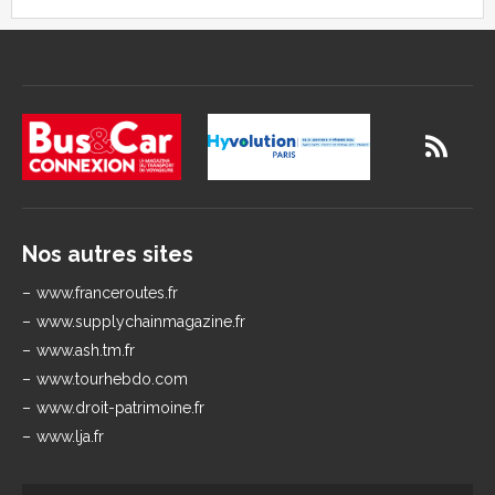
Nos autres sites
www.franceroutes.fr
www.supplychainmagazine.fr
www.ash.tm.fr
www.tourhebdo.com
www.droit-patrimoine.fr
www.lja.fr