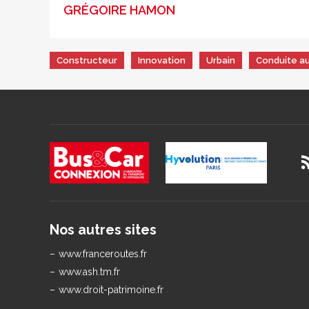
GRÉGOIRE HAMON
Constructeur
Innovation
Urbain
Conduite 
Nos autres sites
www.franceroutes.fr
www.ash.tm.fr
www.droit-patrimoine.fr