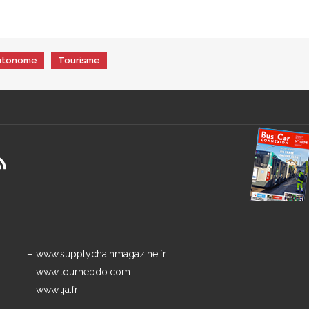
autonome
Tourisme
www.supplychainmagazine.fr
www.tourhebdo.com
www.lja.fr