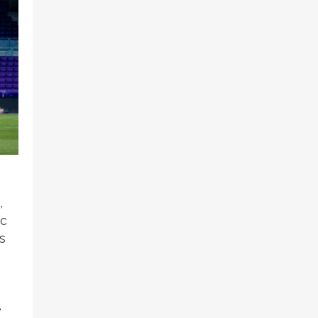
,
ec
s
n
é