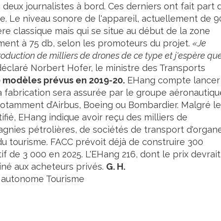
 deux journalistes à bord. Ces derniers ont fait part 
ine. Le niveau sonore de l'appareil, actuellement de 9
tère classique mais qui se situe au début de la zone
ement à 75 db, selon les promoteurs du projet.
«Je
roduction de milliers de drones de ce type et j'espère qu
éclaré Norbert Hofer, le ministre des Transports
 modèles prévus en 2019-20.
EHang compte lancer 
a fabrication sera assurée par le groupe aéronautiqu
notamment d’Airbus, Boeing ou Bombardier. Malgré le
tifié, EHang indique avoir reçu des milliers de
es pétrolières, de sociétés de transport d'organ
e du tourisme. FACC prévoit déjà de construire 300
if de 3 000 en 2025. L'EHang 216, dont le prix devrait
iné aux acheteurs privés.
G. H.
 autonome
Tourisme