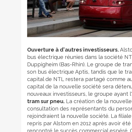
Crédit photo
Ouverture à d'autres investisseurs.
Alsto
bus électrique réunies dans la société N
Duppigheim (Bas-Rhin). Le groupe de tran
son bus électrique Aptis, tandis que le t
capital de NTL restera partagé comme aujo
capital de la nouvelle société sera déten
nouveaux investisseurs, le groupe ayant l'o
tram sur pneu.
La création de la nouvelle f
consultation des représentants du person
rejoindraient la nouvelle société. La filia
repris par Alstom en 2012 après avoir été 
rencontré le succès commercial espéré. 