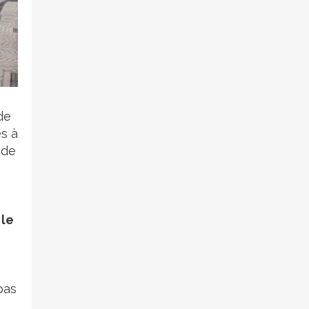
de
s à
 de
 le
pas