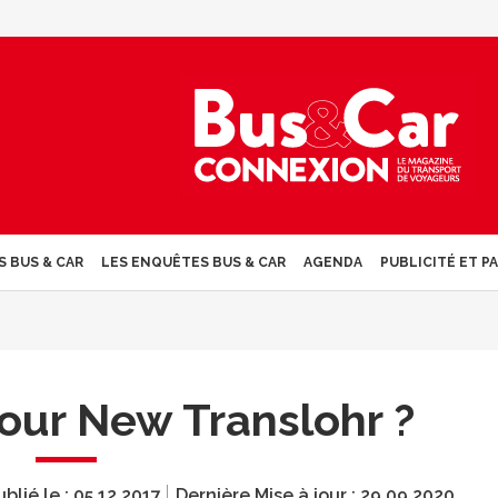
S BUS & CAR
LES ENQUÊTES BUS & CAR
AGENDA
PUBLICITÉ ET P
pour New Translohr ?
ublié le :
05.12.2017
Dernière Mise à jour :
29.09.2020