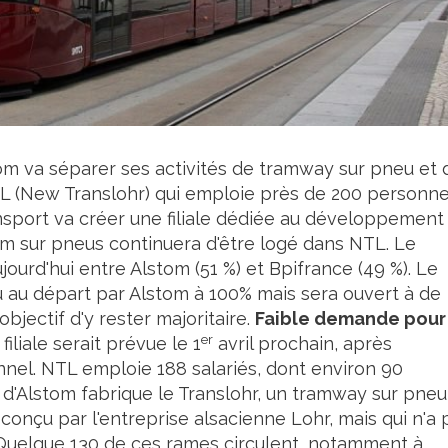
m va séparer ses activités de tramway sur pneu et 
TL (New Translohr) qui emploie près de 200 personne
sport va créer une filiale dédiée au développement
ram sur pneus continuera d'être logé dans NTL. Le
urd'hui entre Alstom (51 %) et Bpifrance (49 %). Le
u au départ par Alstom à 100% mais sera ouvert à de
bjectif d'y rester majoritaire.
Faible demande pour
er
iliale serait prévue le 1
avril prochain, après
nel. NTL emploie 188 salariés, dont environ 90
le d'Alstom fabrique le Translohr, un tramway sur pneu
conçu par l'entreprise alsacienne Lohr, mais qui n'a 
Quelque 130 de ces rames circulent, notamment à