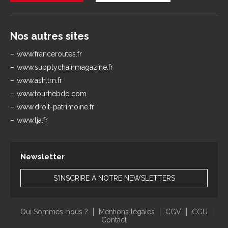
Nos autres sites
www.franceroutes.fr
www.supplychainmagazine.fr
www.ash.tm.fr
www.tourhebdo.com
www.droit-patrimoine.fr
www.lja.fr
Newsletter
S'INSCRIRE À NOTRE NEWSLETTERS
Qui Sommes-nous ?
Mentions légales
CGV
CGU
Contact