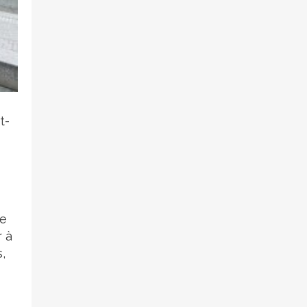
t-
ne
r à
,