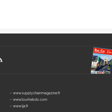
www.supplychainmagazine.fr
www.tourhebdo.com
www.lja.fr