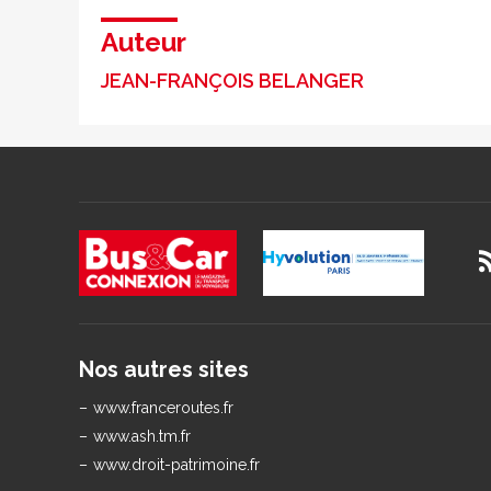
Auteur
JEAN-FRANÇOIS BELANGER
Nos autres sites
www.franceroutes.fr
www.ash.tm.fr
www.droit-patrimoine.fr