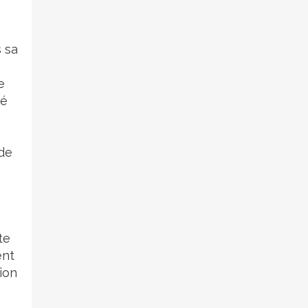
s sa
e
té
 de
te
ent
lion