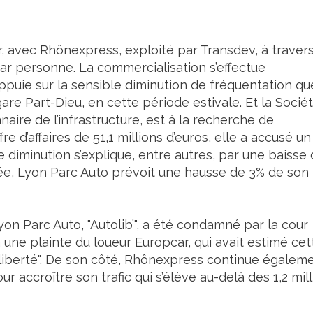
our, avec Rhônexpress, exploité par Transdev, à traver
par personne. La commercialisation s’effectue
appuie sur la sensible diminution de fréquentation qu
are Part-Dieu, en cette période estivale. Et la Socié
aire de l’infrastructure, est à la recherche de
re d’affaires de 51,1 millions d’euros, elle a accusé un
e diminution s’explique, entre autres, par une baisse
e, Lyon Parc Auto prévoit une hausse de 3% de son
Lyon Parc Auto, "Autolib’", a été condamné par la cour
 une plainte du loueur Europcar, qui avait estimé cet
liberté". De son côté, Rhônexpress continue égalem
r accroître son trafic qui s’élève au-delà des 1,2 mil