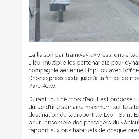
Crédit photo
La liaison par tramway express, entre l’a
Dieu, multiplie les partenariats pour dyna
compagnie aérienne Hop!, ou avec l’office
Rhônexpress teste jusqu’à la fin de ce mo
Parc-Auto.
Durant tout ce mois d'août est proposé u
durée d'une semaine maximum, sur le site 
destination de l’aéroport de Lyon-Saint E
pour l’ensemble des passagers du véhicu
rapport aux prix habituels de chaque pres