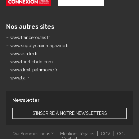
Nos autres sites
www.franceroutes.fr
www.supplychainmagazine.fr
www.ash.tm.fr
www.tourhebdo.com
www.droit-patrimoine.fr
www.lja.fr
Newsletter
S'INSCRIRE À NOTRE NEWSLETTERS
Qui Sommes-nous ?
Mentions légales
CGV
CGU
Contact