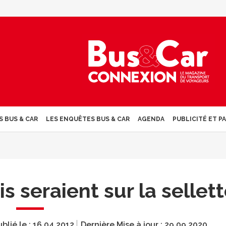
S BUS & CAR
LES ENQUÊTES BUS & CAR
AGENDA
PUBLICITÉ ET P
 seraient sur la sellet
blié le :
16.04.2012
Dernière Mise à jour :
29.09.2020