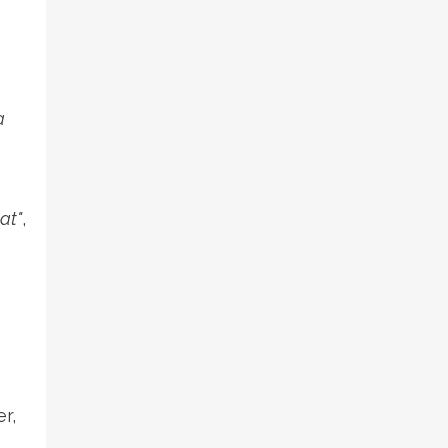
a
at"
,
r,