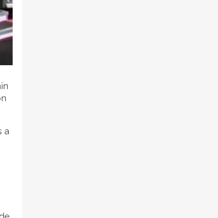
in
on
s a
 de