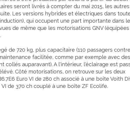
ires seront livrés à compter du mai 2015, les autres
uite. Les versions hybrides et électriques dans tout
 induction), qui occupent une part importante dans l
évues de même que les motorisations GNV (équipées
.
légé de 720 kg, plus capacitaire (110 passagers contr
a maintenance facilitée, comme par exemple avec de
collés auparavant). A l'intérieur, l'éclairage est pas
élévé. Côté motorisations, on retrouve sur les deux
B6.7E6 Euro VI de 280 ch associé à une boîte Voith D
 VI de 370 ch couplé à une boîte ZF Ecolife.