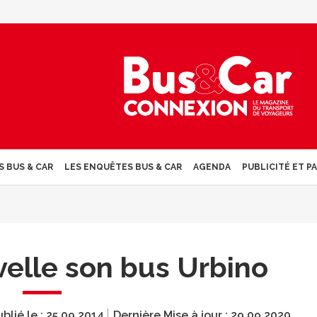
S BUS & CAR
LES ENQUÊTES BUS & CAR
AGENDA
PUBLICITÉ ET P
velle son bus Urbino
blié le :
25.09.2014
Dernière Mise à jour :
29.09.2020