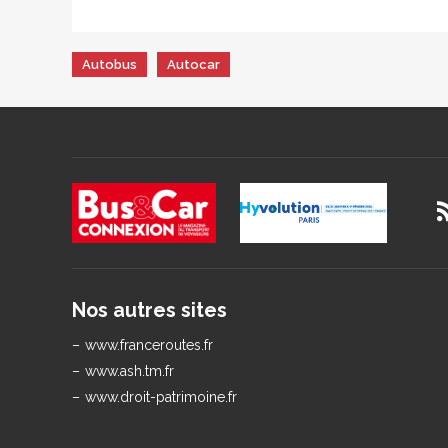
Autobus
Autocar
Nos autres sites
www.franceroutes.fr
www.ash.tm.fr
www.droit-patrimoine.fr