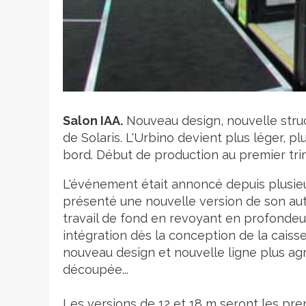
Crédit photo
Salon IAA.
Nouveau design, nouvelle stru
de Solaris. L'Urbino devient plus léger, pl
bord. Début de production au premier tri
L'événement était annoncé depuis plusieu
présenté une nouvelle version de son aut
travail de fond en revoyant en profondeur 
intégration dès la conception de la caisse
nouveau design et nouvelle ligne plus a
découpée...
Les versions de 12 et 18 m seront les pre