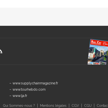
www.supplychainmagazine.fr
www.tourhebdo.com
www.lja.fr
Qui Sommes-nous ?
Mentions légales
CGV
CGU
Contac