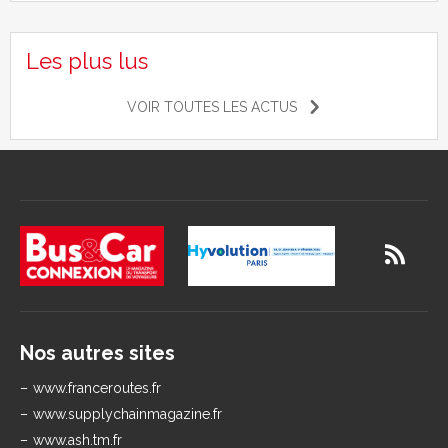
Les plus lus
VOIR TOUTES LES ACTUS
Nos autres sites
www.franceroutes.fr
www.supplychainmagazine.fr
www.ash.tm.fr