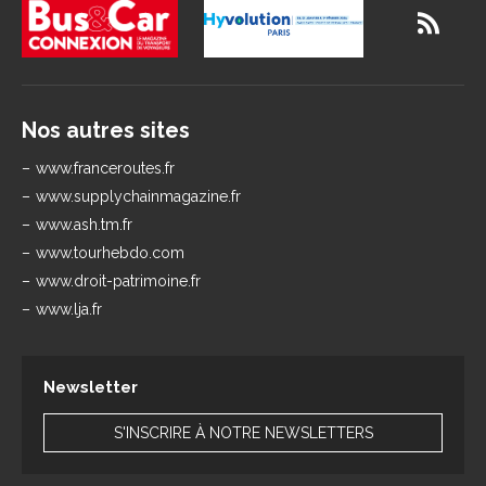
Nos autres sites
www.franceroutes.fr
www.supplychainmagazine.fr
www.ash.tm.fr
www.tourhebdo.com
www.droit-patrimoine.fr
www.lja.fr
Newsletter
S'INSCRIRE À NOTRE NEWSLETTERS